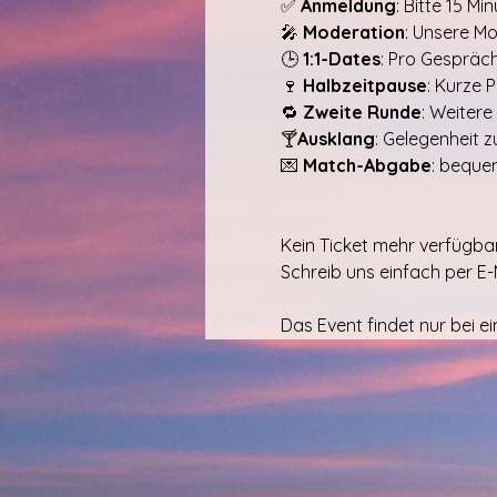
✅ 
Anmeldung
: Bitte 15 Mi
🎤 
Moderation
: Unsere M
🕒 
1:1-Dates
: Pro Gespräc
🍷 
Halbzeitpause
: Kurze 
🔁 
Zweite Runde
: Weitere
🍸
Ausklang
: Gelegenheit 
💌 
Match-Abgabe
: beque
Kein Ticket mehr verfügbar
Schreib uns einfach per E
Das Event findet nur bei e