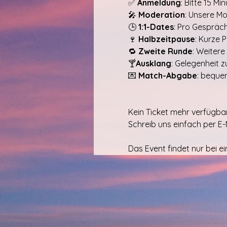
✅ 
Anmeldung
: Bitte 15 Mi
🎤 
Moderation
: Unsere M
🕒 
1:1-Dates
: Pro Gespräc
🍷 
Halbzeitpause
: Kurze 
🔁 
Zweite Runde
: Weitere
🍸
Ausklang
: Gelegenheit 
💌 
Match-Abgabe
: beque
Kein Ticket mehr verfügbar
Schreib uns einfach per E
Das Event findet nur bei e