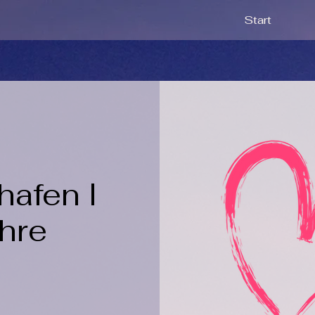
Start
hafen I
ahre